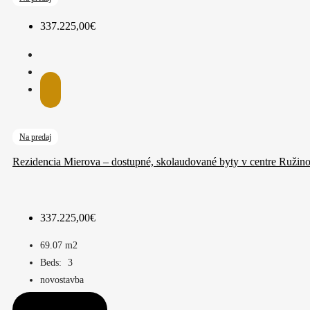
337.225,00€
Na predaj
Rezidencia Mierova – dostupné, skolaudované byty v centre Ružin
337.225,00€
69.07
m2
Beds:
3
novostavba