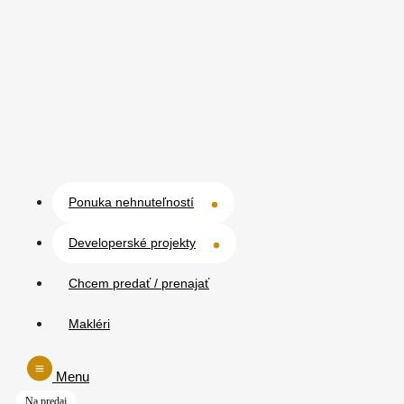
Ponuka nehnuteľností
Developerské projekty
Chcem predať / prenajať
Makléri
Menu
Na predaj