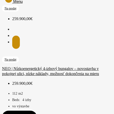
Menu
Na predaj
259.900,00€
Na predaj
NEO | Nízkoenergetický 4-izbový bungalov – novostavba v
pokojnej ulici, nízke náklady, možnosť dokončenia na mieru
259.900,00€
112
m2
Beds:
4 izby
vo výstavbe