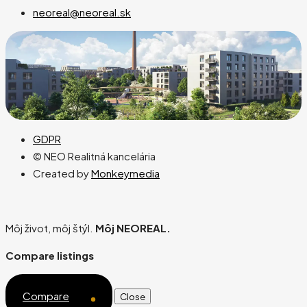
neoreal@neoreal.sk
GDPR
© NEO Realitná kancelária
Created by
Monkeymedia
Môj život, môj štýl.
Môj NEOREAL.
Compare listings
Compare
Close