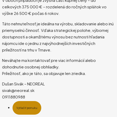
V oboch prípadoch je zvyšná časť kúpnej ceny – do
celkových 375 000 € – rozdelená do ročných splátok vo
výške 26 500 € počas 6 rokov.
Táto nehnuteľnosť je ideálna na výrobu, skladovanie alebo inú
priemyselnú činnosť. Vďaka strategickej polohe, výbornej
dostupnosti a okamžitému výnosu bez nutnosti hľadania
nájomcu ide o jednu z najvýhodnejších investičných
príležitostí na trhu v Trnave.
Neváhajte ma kontaktovať pre viac informácií alebo
dohodnutie osobnej obhliadky.
Príležitosť, ako je táto, sa objavuje len zriedka.
Dušan Sivák – NEOREAL
sivak@neoreal.sk
0911880988
Vytlačiť ponuku