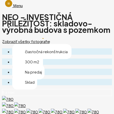
Menu
NEO – INVESTIČNÁ
PRÍLEŽITOSŤ: skladovo-
výrobná budova s pozemkom
Zobraziť všetky fotografie
čiastočná rekonštrukcia
300 m2
Na predaj
Sklad
8 a viac