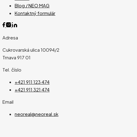
Blog / NEO MAG
Kontaktný formulár
Adresa
Cukrovarská ulica 10094/2
Trnava 917 01
Tel. číslo
+421 911 123 474
+421 911 321 474
Email
neoreal@neoreal.sk