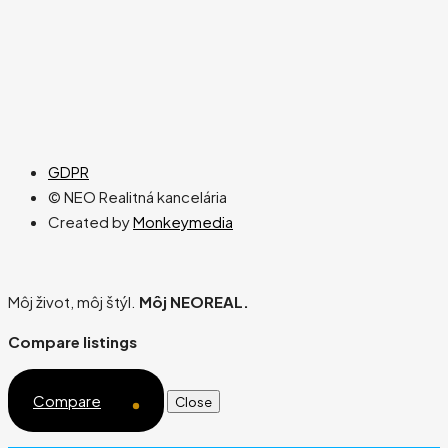
GDPR
© NEO Realitná kancelária
Created by
Monkeymedia
Môj život, môj štýl.
Môj NEOREAL.
Compare listings
Compare
Close