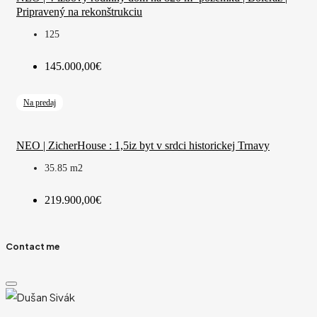
Pripravený na rekonštrukciu
125
145.000,00€
Na predaj
NEO | ZicherHouse : 1,5iz byt v srdci historickej Trnavy
35.85
m2
219.900,00€
Contact me