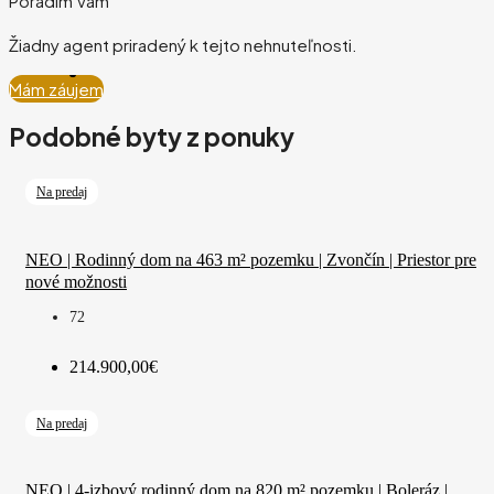
Poradím Vám
Žiadny agent priradený k tejto nehnuteľnosti.
Mám záujem
Podobné byty z ponuky
Na predaj
NEO | Rodinný dom na 463 m² pozemku | Zvončín | Priestor pre
nové možnosti
72
214.900,00€
Na predaj
NEO | 4-izbový rodinný dom na 820 m² pozemku | Boleráz |