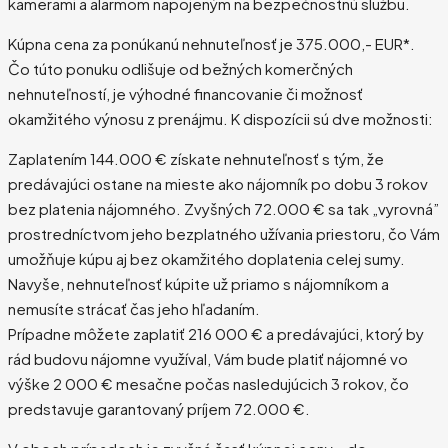
kamerami a alarmom napojeným na bezpečnostnú službu.
Kúpna cena za ponúkanú nehnuteľnosť je 375.000,- EUR*.
Čo túto ponuku odlišuje od bežných komerčných
nehnuteľností, je výhodné financovanie či možnosť
okamžitého výnosu z prenájmu. K dispozícii sú dve možnosti:
Zaplatením 144.000 € získate nehnuteľnosť s tým, že
predávajúci ostane na mieste ako nájomník po dobu 3 rokov
bez platenia nájomného. Zvyšných 72.000 € sa tak „vyrovná”
prostredníctvom jeho bezplatného užívania priestoru, čo Vám
umožňuje kúpu aj bez okamžitého doplatenia celej sumy.
Navyše, nehnuteľnosť kúpite už priamo s nájomníkom a
nemusíte strácať čas jeho hľadaním.
Prípadne môžete zaplatiť 216 000 € a predávajúci, ktorý by
rád budovu nájomne využíval, Vám bude platiť nájomné vo
výške 2 000 € mesačne počas nasledujúcich 3 rokov, čo
predstavuje garantovaný príjem 72.000 €.