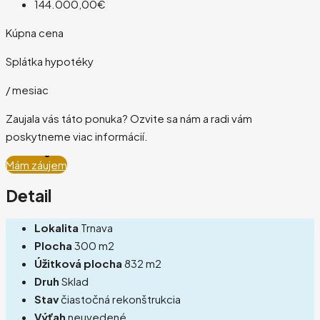
144.000,00€
Kúpna cena
Splátka hypotéky
/ mesiac
Zaujala vás táto ponuka? Ozvite sa nám a radi vám
poskytneme viac informácií.
Mám záujem
Detail
Lokalita
Trnava
Plocha
300 m2
Úžitková plocha
832 m2
Druh
Sklad
Stav
čiastočná rekonštrukcia
Výťah
neuvedené