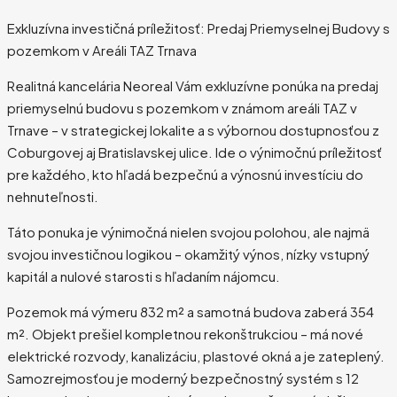
Exkluzívna investičná príležitosť: Predaj Priemyselnej Budovy s
pozemkom v Areáli TAZ Trnava
Realitná kancelária Neoreal Vám exkluzívne ponúka na predaj
priemyselnú budovu s pozemkom v známom areáli TAZ v
Trnave – v strategickej lokalite a s výbornou dostupnosťou z
Coburgovej aj Bratislavskej ulice. Ide o výnimočnú príležitosť
pre každého, kto hľadá bezpečnú a výnosnú investíciu do
nehnuteľnosti.
Táto ponuka je výnimočná nielen svojou polohou, ale najmä
svojou investičnou logikou – okamžitý výnos, nízky vstupný
kapitál a nulové starosti s hľadaním nájomcu.
Pozemok má výmeru 832 m² a samotná budova zaberá 354
m². Objekt prešiel kompletnou rekonštrukciou – má nové
elektrické rozvody, kanalizáciu, plastové okná a je zateplený.
Samozrejmosťou je moderný bezpečnostný systém s 12