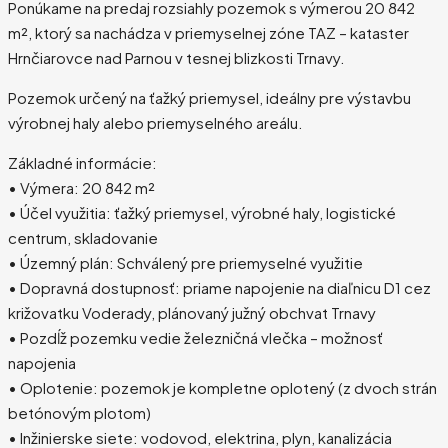
Ponúkame na predaj rozsiahly pozemok s výmerou 20 842
m², ktorý sa nachádza v priemyselnej zóne TAZ – kataster
Hrnčiarovce nad Parnou v tesnej blizkosti Trnavy.
Pozemok určený na ťažký priemysel, ideálny pre výstavbu
výrobnej haly alebo priemyselného areálu.
Základné informácie:
• Výmera: 20 842 m²
• Účel využitia: ťažký priemysel, výrobné haly, logistické
centrum, skladovanie
• Územný plán: Schválený pre priemyselné využitie
• Dopravná dostupnosť: priame napojenie na diaľnicu D1 cez
križovatku Voderady, plánovaný južný obchvat Trnavy
• Pozdĺž pozemku vedie železničná vlečka – možnosť
napojenia
• Oplotenie: pozemok je kompletne oplotený (z dvoch strán
betónovým plotom)
• Inžinierske siete: vodovod, elektrina, plyn, kanalizácia