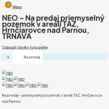
Menu
NEO – Na predaj priemyselný
pozemok v areáli TAZ,
Hrnčiarovce nad Parnou,
TRNAVA
Zobraziť všetky fotografie
Na predaj
4 a viac
Na predaj – priemyselný pozemok v areáli TAZ, Hrnčiarovce
nad Parnou