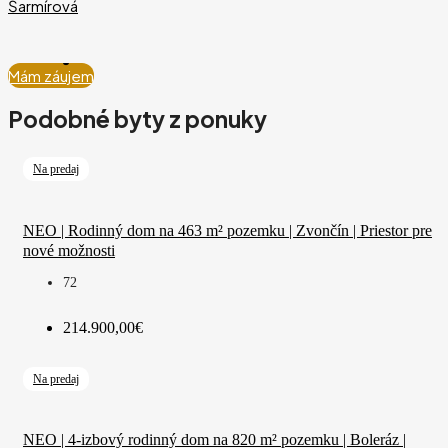
Mám záujem
Podobné byty z ponuky
Na predaj
NEO | Rodinný dom na 463 m² pozemku | Zvončín | Priestor pre
nové možnosti
72
214.900,00€
Na predaj
NEO | 4-izbový rodinný dom na 820 m² pozemku | Boleráz |