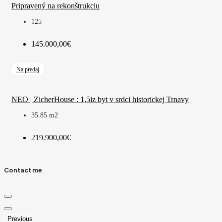
Pripravený na rekonštrukciu
125
145.000,00€
Na predaj
NEO | ZicherHouse : 1,5iz byt v srdci historickej Trnavy
35.85
m2
219.900,00€
Contact me
Previous