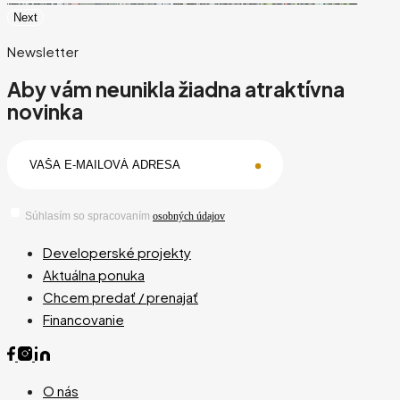
Next
Newsletter
Aby vám neunikla žiadna atraktívna
novinka
Súhlasím so spracovaním
osobných údajov
Developerské projekty
Aktuálna ponuka
Chcem predať / prenajať
Financovanie
O nás