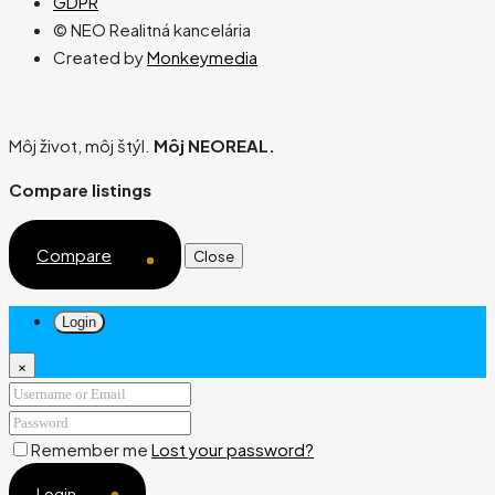
GDPR
© NEO Realitná kancelária
Created by
Monkeymedia
Môj život, môj štýl.
Môj NEOREAL.
Compare listings
Compare
Close
Login
×
Remember me
Lost your password?
Login