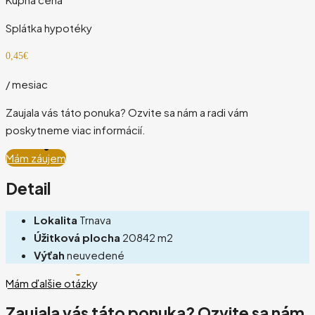
Splátka hypotéky
0,45€
/ mesiac
Zaujala vás táto ponuka? Ozvite sa nám a radi vám
poskytneme viac informácií.
Mám záujem
Detail
Lokalita
Trnava
Úžitková plocha
20842 m2
Výťah
neuvedené
Mám ďalšie otázky
Zaujala vás táto ponuka? Ozvite sa nám