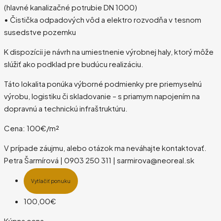
(hlavné kanalizačné potrubie DN 1000)
• Čistička odpadových vôd a elektro rozvodňa v tesnom
susedstve pozemku
K dispozícii je návrh na umiestnenie výrobnej haly, ktorý môže
slúžiť ako podklad pre budúcu realizáciu.
Táto lokalita ponúka výborné podmienky pre priemyselnú
výrobu, logistiku či skladovanie – s priamym napojením na
dopravnú a technickú infraštruktúru.
Cena: 100€/m²
V prípade záujmu, alebo otázok ma neváhajte kontaktovať.
Petra Šarmírová | 0903 250 311 | sarmirova@neoreal.sk
Vytlačiť ponuku
100,00€
Kúpna cena