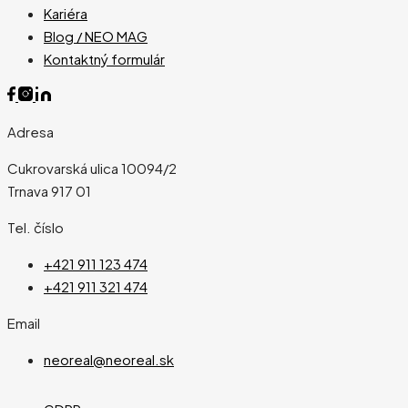
Kariéra
Blog / NEO MAG
Kontaktný formulár
Adresa
Cukrovarská ulica 10094/2
Trnava 917 01
Tel. číslo
+421 911 123 474
+421 911 321 474
Email
neoreal@neoreal.sk