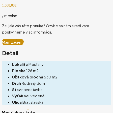
1.038,08€
/ mesiac
Zaujala vás táto ponuka? Ozvite sa nám a radi vám
poskytneme viac informácií.
Mám záujem
Detail
Lokalita
Piešťany
Plocha
126 m2
Úžitková plocha
530 m2
Druh
Rodinný dom
Stav
novostavba
Výťah
neuvedené
Ulica
Bratislavská
Mám ďalšie otázky