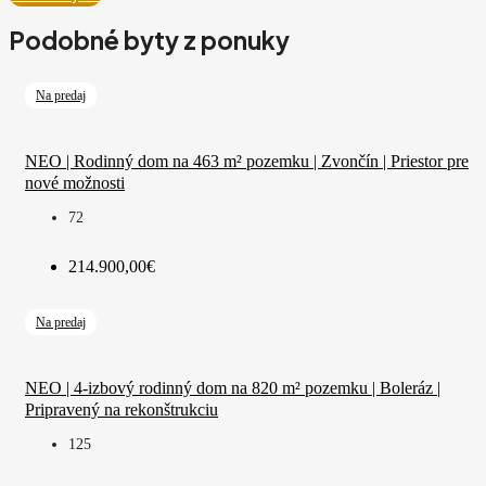
Podobné byty z ponuky
Na predaj
NEO | Rodinný dom na 463 m² pozemku | Zvončín | Priestor pre
nové možnosti
72
214.900,00€
Na predaj
NEO | 4-izbový rodinný dom na 820 m² pozemku | Boleráz |
Pripravený na rekonštrukciu
125