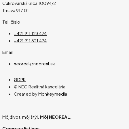
Cukrovarská ulica 10094/2
Trnava 917 01
Tel. číslo
+421 911 123 474
+421 911 321 474
Email
neoreal@neoreal.sk
GDPR
© NEO Realitná kancelária
Created by
Monkeymedia
Môj život, môj štýl.
Môj NEOREAL.
Compare listings