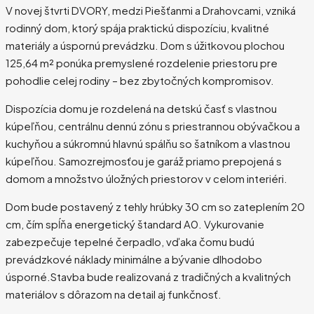
V novej štvrti DVORY, medzi Piešťanmi a Drahovcami, vzniká
rodinný dom, ktorý spája praktickú dispozíciu, kvalitné
materiály a úspornú prevádzku. Dom s úžitkovou plochou
125,64 m² ponúka premyslené rozdelenie priestoru pre
pohodlie celej rodiny – bez zbytočných kompromisov.
Dispozícia domu je rozdelená na detskú časť s vlastnou
kúpeľňou, centrálnu dennú zónu s priestrannou obývačkou a
kuchyňou a súkromnú hlavnú spálňu so šatníkom a vlastnou
kúpeľňou. Samozrejmosťou je garáž priamo prepojená s
domom a množstvo úložných priestorov v celom interiéri.
Dom bude postavený z tehly hrúbky 30 cm so zateplením 20
cm, čím spĺňa energetický štandard A0. Vykurovanie
zabezpečuje tepelné čerpadlo, vďaka čomu budú
prevádzkové náklady minimálne a bývanie dlhodobo
úsporné.Stavba bude realizovaná z tradičných a kvalitných
materiálov s dôrazom na detail aj funkčnosť.