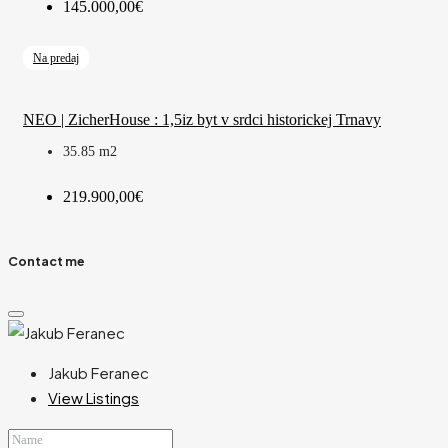
145.000,00€
Na predaj
NEO | ZicherHouse : 1,5iz byt v srdci historickej Trnavy
35.85
m2
219.900,00€
Contact me
Jakub Feranec
View Listings