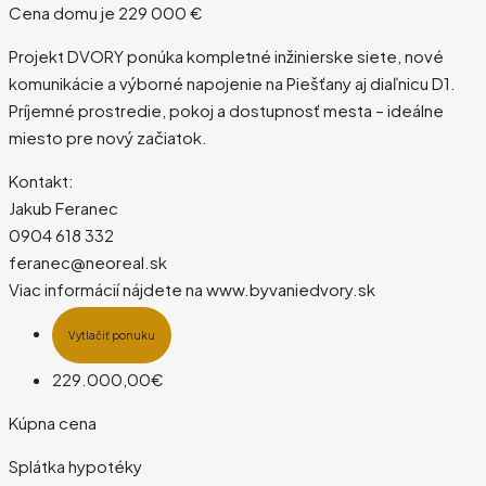
Cena domu je 229 000 €
Projekt DVORY ponúka kompletné inžinierske siete, nové
komunikácie a výborné napojenie na Piešťany aj diaľnicu D1.
Príjemné prostredie, pokoj a dostupnosť mesta – ideálne
miesto pre nový začiatok.
Kontakt:
Jakub Feranec
0904 618 332
feranec@neoreal.sk
Viac informácií nájdete na www.byvaniedvory.sk
Vytlačiť ponuku
229.000,00€
Kúpna cena
Splátka hypotéky