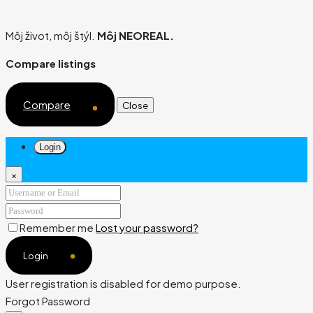
Môj život, môj štýl.
Môj NEOREAL.
Compare listings
Compare
Close
Login
×
Remember me
Lost your password?
Login
User registration is disabled for demo purpose.
Forgot Password