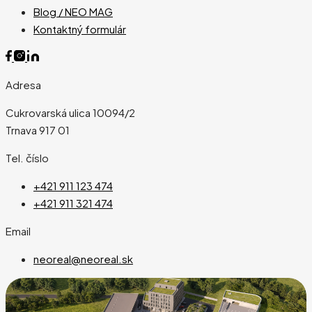
Blog / NEO MAG
Kontaktný formulár
Adresa
Cukrovarská ulica 10094/2
Trnava 917 01
Tel. číslo
+421 911 123 474
+421 911 321 474
Email
neoreal@neoreal.sk