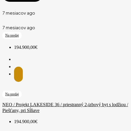
7 mesiacov ago
7 mesiacov ago
Na predaj
194.900,00€
Na predaj
NEO / Projekt LAKESIDE 36 / priestranný 2-izbový byt s lodžiou /
Piešťany, pri Sĺňave
194.900,00€