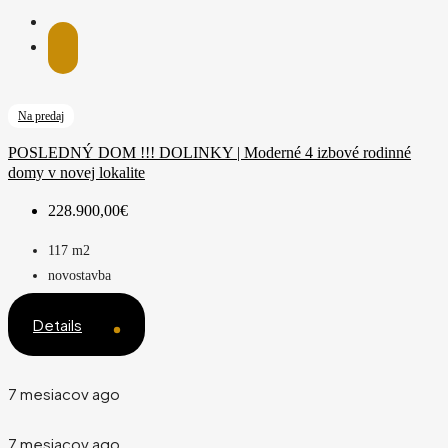
Na predaj
POSLEDNÝ DOM !!! DOLINKY | Moderné 4 izbové rodinné
domy v novej lokalite
228.900,00€
117
m2
novostavba
Details
7 mesiacov ago
7 mesiacov ago