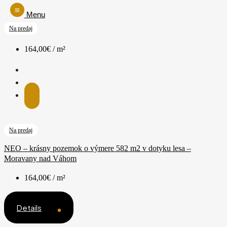
Menu
Na predaj
164,00€ / m²
Na predaj
NEO – krásny pozemok o výmere 582 m2 v dotyku lesa –
Moravany nad Váhom
164,00€ / m²
Details