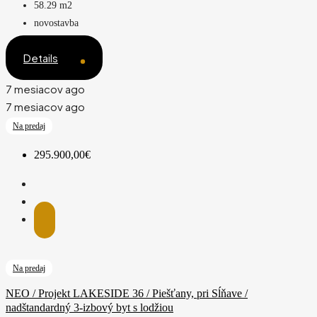
58.29
m2
novostavba
Details
7 mesiacov ago
7 mesiacov ago
Na predaj
295.900,00€
Na predaj
NEO / Projekt LAKESIDE 36 / Piešťany, pri Sĺňave /
nadštandardný 3-izbový byt s lodžiou