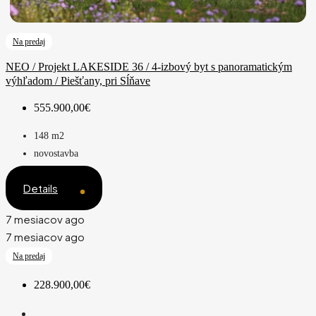
Na predaj
NEO / Projekt LAKESIDE 36 / 4-izbový byt s panoramatickým
výhľadom / Piešťany, pri Sĺňave
555.900,00€
148
m2
novostavba
Details
7 mesiacov ago
7 mesiacov ago
Na predaj
228.900,00€