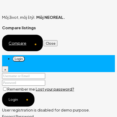
Môj život, môj štýl.
Môj NEOREAL.
Compare listings
Compare
Close
Login
×
Remember me
Lost your password?
Login
User registration is disabled for demo purpose.
Forgot Password