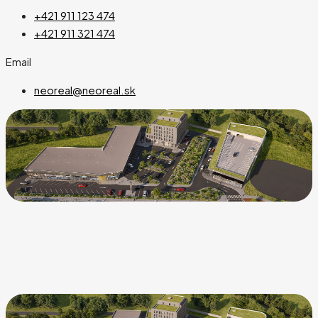
+421 911 123 474
+421 911 321 474
Email
neoreal@neoreal.sk