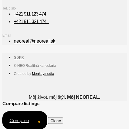
Tel. číslo
+421 911 123 474
+421 911 321 474
Email
neoreal@neoreal.sk
GDPR
© NEO Realitná kancelária
Created by
Monkeymedia
Môj život, môj štýl.
Môj NEOREAL.
Compare listings
Compare
Close