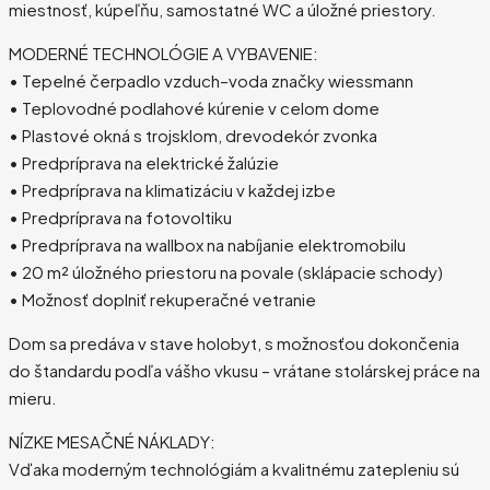
miestnosť, kúpeľňu, samostatné WC a úložné priestory.
MODERNÉ TECHNOLÓGIE A VYBAVENIE:
• Tepelné čerpadlo vzduch–voda značky wiessmann
• Teplovodné podlahové kúrenie v celom dome
• Plastové okná s trojsklom, drevodekór zvonka
• Predpríprava na elektrické žalúzie
• Predpríprava na klimatizáciu v každej izbe
• Predpríprava na fotovoltiku
• Predpríprava na wallbox na nabíjanie elektromobilu
• 20 m² úložného priestoru na povale (sklápacie schody)
• Možnosť doplniť rekuperačné vetranie
Dom sa predáva v stave holobyt, s možnosťou dokončenia
do štandardu podľa vášho vkusu – vrátane stolárskej práce na
mieru.
NÍZKE MESAČNÉ NÁKLADY:
Vďaka moderným technológiám a kvalitnému zatepleniu sú