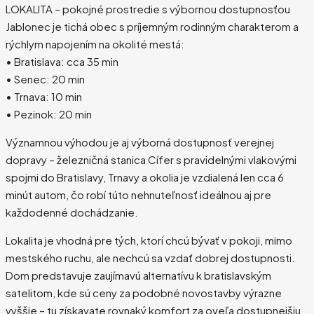
LOKALITA – pokojné prostredie s výbornou dostupnosťou
Jablonec je tichá obec s príjemným rodinným charakterom a
rýchlym napojením na okolité mestá:
• Bratislava: cca 35 min
• Senec: 20 min
• Trnava: 10 min
• Pezinok: 20 min
Významnou výhodou je aj výborná dostupnosť verejnej
dopravy – železničná stanica Cífer s pravidelnými vlakovými
spojmi do Bratislavy, Trnavy a okolia je vzdialená len cca 6
minút autom, čo robí túto nehnuteľnosť ideálnou aj pre
každodenné dochádzanie.
Lokalita je vhodná pre tých, ktorí chcú bývať v pokoji, mimo
mestského ruchu, ale nechcú sa vzdať dobrej dostupnosti.
Dom predstavuje zaujímavú alternatívu k bratislavským
satelitom, kde sú ceny za podobné novostavby výrazne
vyššie – tu získavate rovnaký komfort za oveľa dostupnejšiu