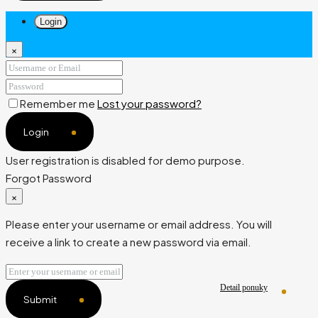
Login
×
Remember me
Lost your password?
Login
User registration is disabled for demo purpose.
Forgot Password
×
Please enter your username or email address. You will
receive a link to create a new password via email.
Detail ponuky
Detail ponuky
Detail ponuky
Submit