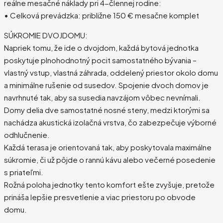
reálne mesačné náklady pri 4-člennej rodine:
• Celková prevádzka: približne 150 € mesačne komplet
SÚKROMIE DVOJDOMU:
Napriek tomu, že ide o dvojdom, každá bytová jednotka
poskytuje plnohodnotný pocit samostatného bývania –
vlastný vstup, vlastná záhrada, oddelený priestor okolo domu
a minimálne rušenie od susedov. Spojenie dvoch domov je
navrhnuté tak, aby sa susedia navzájom vôbec nevnímali.
Domy delia dve samostatné nosné steny, medzi ktorými sa
nachádza akustická izolačná vrstva, čo zabezpečuje výborné
odhlučnenie.
Každá terasa je orientovaná tak, aby poskytovala maximálne
súkromie, či už pôjde o rannú kávu alebo večerné posedenie
s priateľmi.
Rožná poloha jednotky tento komfort ešte zvyšuje, pretože
prináša lepšie presvetlenie a viac priestoru po obvode
domu.