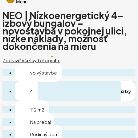
Menu
NEO | Nízkoenergetický 4-
izbový bungalov –
novostavba v pokojnej ulici,
nízke náklady, možnosť
dokončenia na mieru
Zobraziť všetky fotografie
vo výstavbe
4
izby
112 m2
Na predaj
Rodinný dom