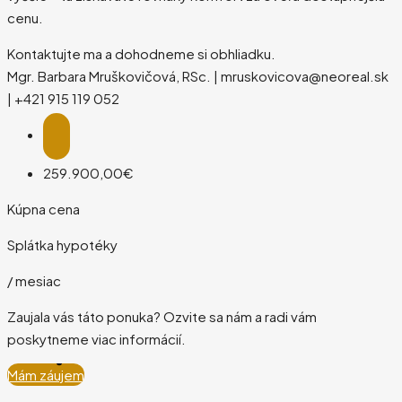
cenu.
Kontaktujte ma a dohodneme si obhliadku.
Mgr. Barbara Mruškovičová, RSc. | mruskovicova@neoreal.sk
| +421 915 119 052
259.900,00€
Kúpna cena
Splátka hypotéky
/ mesiac
Zaujala vás táto ponuka? Ozvite sa nám a radi vám
poskytneme viac informácií.
Mám záujem