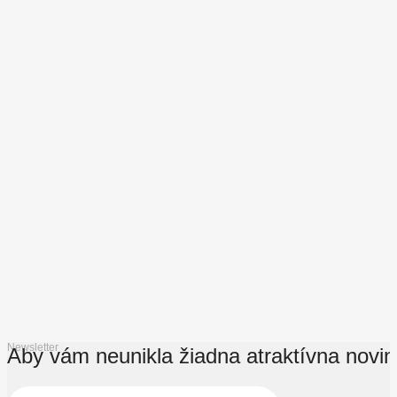
Newsletter
Aby vám neunikla žiadna atraktívna novi