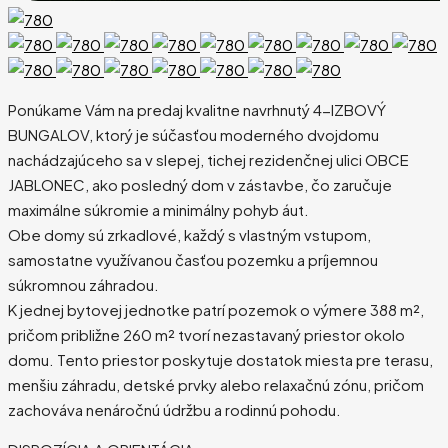
Ponúkame Vám na predaj kvalitne navrhnutý 4-IZBOVÝ
BUNGALOV, ktorý je súčasťou moderného dvojdomu
nachádzajúceho sa v slepej, tichej rezidenčnej ulici OBCE
JABLONEC, ako posledný dom v zástavbe, čo zaručuje
maximálne súkromie a minimálny pohyb áut.
Obe domy sú zrkadlové, každý s vlastným vstupom,
samostatne využívanou časťou pozemku a príjemnou
súkromnou záhradou.
K jednej bytovej jednotke patrí pozemok o výmere 388 m²,
pričom približne 260 m² tvorí nezastavaný priestor okolo
domu. Tento priestor poskytuje dostatok miesta pre terasu,
menšiu záhradu, detské prvky alebo relaxačnú zónu, pričom
zachováva nenáročnú údržbu a rodinnú pohodu.