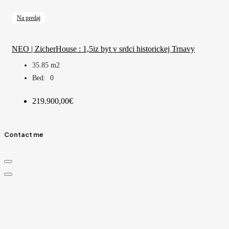
Na predaj
NEO | ZicherHouse : 1,5iz byt v srdci historickej Trnavy
35.85
m2
Bed:
0
219.900,00€
Contact me