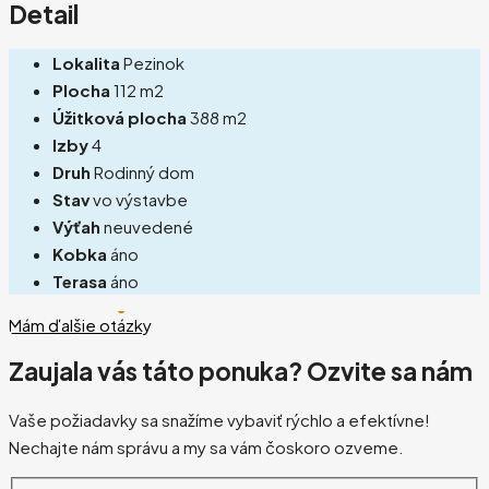
Detail
Lokalita
Pezinok
Plocha
112 m2
Úžitková plocha
388 m2
Izby
4
Druh
Rodinný dom
Stav
vo výstavbe
Výťah
neuvedené
Kobka
áno
Terasa
áno
Mám ďalšie otázky
Zaujala vás táto ponuka? Ozvite sa nám
Vaše požiadavky sa snažíme vybaviť rýchlo a efektívne!
Nechajte nám správu a my sa vám čoskoro ozveme.