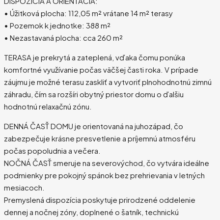
DISPOZÍCIA A ORIENTÁCIA:
• Úžitková plocha: 112,05 m² vrátane 14 m² terasy
• Pozemok k jednotke: 388 m²
• Nezastavaná plocha: cca 260 m²
TERASA je prekrytá a zateplená, vďaka čomu ponúka
komfortné využívanie počas väčšej časti roka. V prípade
záujmu je možné terasu zaskliť a vytvoriť plnohodnotnú zimnú
záhradu, čím sa rozšíri obytný priestor domu o ďalšiu
hodnotnú relaxačnú zónu.
DENNÁ ČASŤ DOMU je orientovaná na juhozápad, čo
zabezpečuje krásne presvetlenie a príjemnú atmosféru
počas popoludnia a večera.
NOČNÁ ČASŤ smeruje na severovýchod, čo vytvára ideálne
podmienky pre pokojný spánok bez prehrievania v letných
mesiacoch.
Premyslená dispozícia poskytuje prirodzené oddelenie
dennej a nočnej zóny, doplnené o šatník, technickú