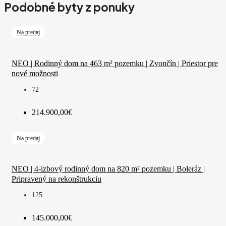
Podobné byty z ponuky
Na predaj
NEO | Rodinný dom na 463 m² pozemku | Zvončín | Priestor pre
nové možnosti
72
214.900,00€
Na predaj
NEO | 4-izbový rodinný dom na 820 m² pozemku | Boleráz |
Pripravený na rekonštrukciu
125
145.000,00€