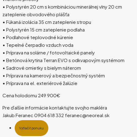
• Polystyrén 20 cm s kombináciou minerálnej vlny 20 cm
zateplenie obvodového plášťa
• Fúkaná izolácia 35 cm zateplenie stropu
• Polystyrén 15 cm zateplenie podlaha
• Podlahové teplovodné kúrenie
• Tepelné čerpadlo vzduch voda
• Príprava na solárne / fotovoltaické panely
• Betónová krytina Terran EVO s odkvapovým systémom
• Sadrové omietky s bielym náterom
• Príprava na kamerový a bezpečnostný systém
• Príprava na el. exteriérové žalúzie
Cena holodomu 249 900€
Pre ďalšie informácie kontaktujte svojho makléra
Jakub Feranec 0904 618 332 feranec@neoreal.sk
Vytlačiť ponuku