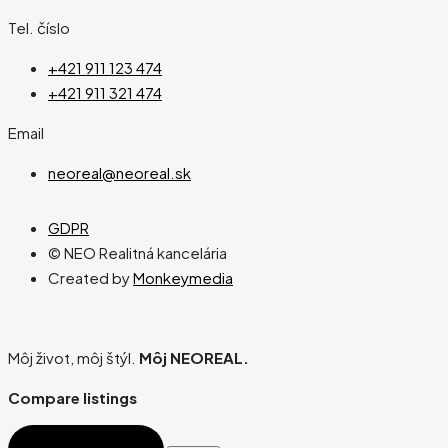
Tel. číslo
+421 911 123 474
+421 911 321 474
Email
neoreal@neoreal.sk
GDPR
© NEO Realitná kancelária
Created by
Monkeymedia
Môj život, môj štýl.
Môj NEOREAL.
Compare listings