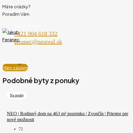
Máte otázky?
Poradím Vám
Jakub Feranec
+421 904 618 332
feranec@neoreal.sk
Mám záujem
Podobné byty z ponuky
Na predaj
NEO | Rodinný dom na 463 m² pozemku | Zvončín | Priestor pre
nové možnosti
72