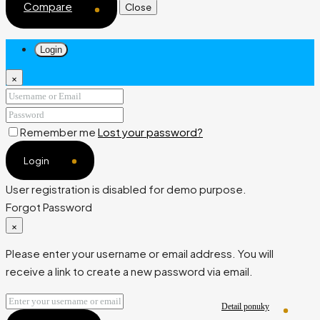
Compare
Close
Login
×
Remember me
Lost your password?
Login
User registration is disabled for demo purpose.
Forgot Password
×
Please enter your username or email address. You will
receive a link to create a new password via email.
Detail ponuky
Detail ponuky
Detail ponuky