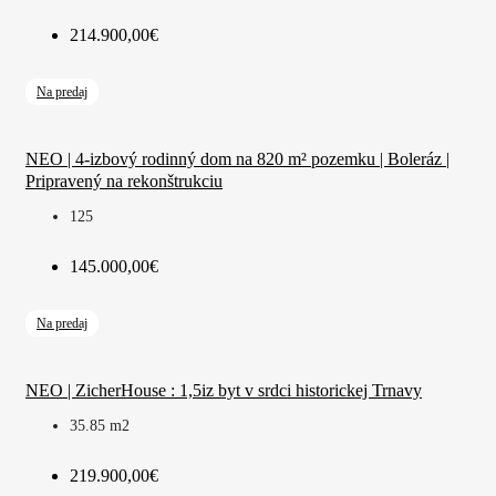
214.900,00€
Na predaj
NEO | 4-izbový rodinný dom na 820 m² pozemku | Boleráz |
Pripravený na rekonštrukciu
125
145.000,00€
Na predaj
NEO | ZicherHouse : 1,5iz byt v srdci historickej Trnavy
35.85
m2
219.900,00€