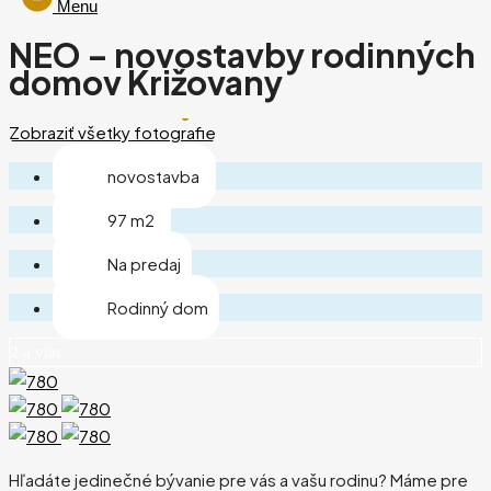
Menu
NEO – novostavby rodinných
domov Križovany
Zobraziť všetky fotografie
novostavba
97 m2
Na predaj
Rodinný dom
2 a viac
Hľadáte jedinečné bývanie pre vás a vašu rodinu? Máme pre