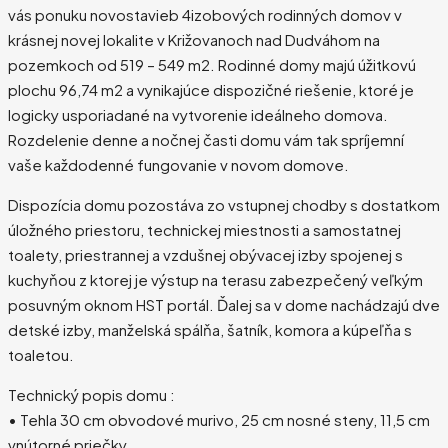
vás ponuku novostavieb 4izobových rodinných domov v
krásnej novej lokalite v Križovanoch nad Dudváhom na
pozemkoch od 519 – 549 m2. Rodinné domy majú úžitkovú
plochu 96,74 m2 a vynikajúce dispozičné riešenie, ktoré je
logicky usporiadané na vytvorenie ideálneho domova.
Rozdelenie denne a nočnej časti domu vám tak spríjemní
vaše každodenné fungovanie v novom domove.
Dispozícia domu pozostáva zo vstupnej chodby s dostatkom
úložného priestoru, technickej miestnosti a samostatnej
toalety, priestrannej a vzdušnej obývacej izby spojenej s
kuchyňou z ktorej je výstup na terasu zabezpečený veľkým
posuvným oknom HST portál. Ďalej sa v dome nachádzajú dve
detské izby, manželská spálňa, šatník, komora a kúpeľňa s
toaletou.
Technický popis domu :
• Tehla 30 cm obvodové murivo, 25 cm nosné steny, 11,5 cm
vnútorné priečky