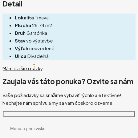
Detail
Lokalita
Trnava
Plocha
25.74 m2
Druh
Garsónka
Stav
vo výstavbe
Výťah
neuvedené
Ulica
Divadelná
Mám ďalšie otázky
Zaujala vás táto ponuka? Ozvite sa nám
Vaše požiadavky sa snažíme vybaviť rýchlo a efektívne!
Nechajte nám správu a my sa vám čoskoro ozveme.