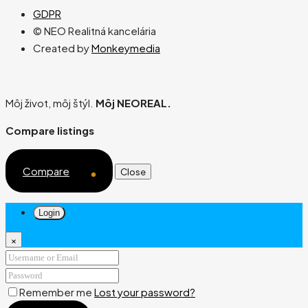
GDPR
© NEO Realitná kancelária
Created by
Monkeymedia
Môj život, môj štýl.
Môj NEOREAL.
Compare listings
Compare
Close
Login
×
Remember me
Lost your password?