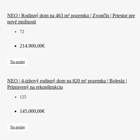
NEO | Rodinný dom na 463 m² pozemku | Zvončín | Priestor pre
nové možnosti
72
214.900,00€
Na predaj
NEO | 4-izbový rodinný dom na 820 m² pozemku | Boleráz |
Pripravený na rekonštrukciu
125
145.000,00€
Na predaj