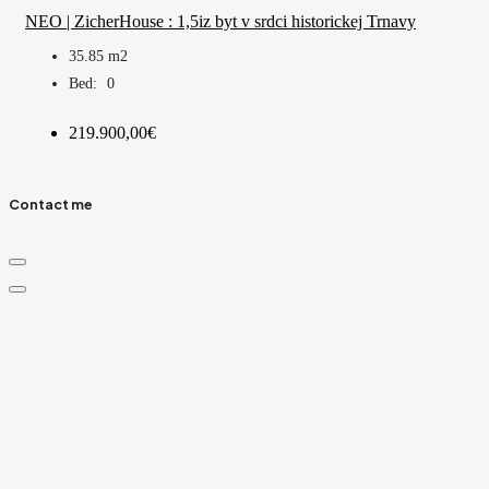
NEO | ZicherHouse : 1,5iz byt v srdci historickej Trnavy
35.85
m2
Bed:
0
219.900,00€
Contact me