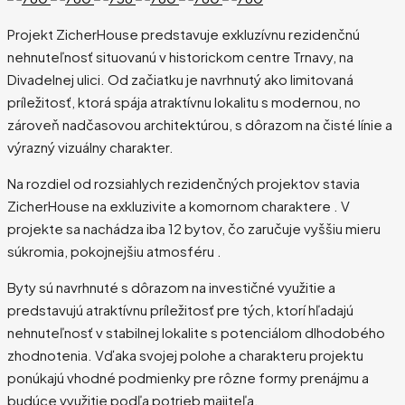
Projekt ZicherHouse predstavuje exkluzívnu rezidenčnú
nehnuteľnosť situovanú v historickom centre Trnavy, na
Divadelnej ulici. Od začiatku je navrhnutý ako limitovaná
príležitosť, ktorá spája atraktívnu lokalitu s modernou, no
zároveň nadčasovou architektúrou, s dôrazom na čisté línie a
výrazný vizuálny charakter.
Na rozdiel od rozsiahlych rezidenčných projektov stavia
ZicherHouse na exkluzivite a komornom charaktere . V
projekte sa nachádza iba 12 bytov, čo zaručuje vyššiu mieru
súkromia, pokojnejšiu atmosféru .
Byty sú navrhnuté s dôrazom na investičné využitie a
predstavujú atraktívnu príležitosť pre tých, ktorí hľadajú
nehnuteľnosť v stabilnej lokalite s potenciálom dlhodobého
zhodnotenia. Vďaka svojej polohe a charakteru projektu
ponúkajú vhodné podmienky pre rôzne formy prenájmu a
budúce využitie podľa potrieb majiteľa.