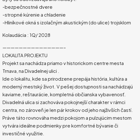
-bezpečnostné dvere
-stropné kúrenie a chladenie
-Hliníkové okná s izolačným akustickým (do ulice) trojsklom
Kolaudácia : 1Q/ 2028
———————————————–
LOKALITA PROJEKTU
Projekt sa nachádza priamo v historickom centre mesta
Trnava, na Divadelnej ulici .
Ide o lokalitu, kde sa prirodzene prepája história, kultúra a
moderný mestský život. V pešej dostupnosti sa nachádzajú
kaviarne, reštaurácie, kompletná občianska vybavenosť.
Divadelná ulica si zachováva pokojnejší charakter v rámci
centra, no zároveň je len pár krokov od jeho najživších častí.
Práve táto rovnováha medzi pokojom a pulzujúcim mestom
vytvára ideálne podmienky pre komfortné bývanie či
investičné využitie.