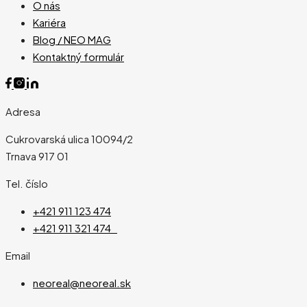
O nás
Kariéra
Blog / NEO MAG
Kontaktný formulár
Adresa
Cukrovarská ulica 10094/2
Trnava 917 01
Tel. číslo
+421 911 123 474
+421 911 321 474
Email
neoreal@neoreal.sk