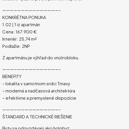
———————————————–
KONKRÉTNA PONUKA
1.02 | 1 iz apartmán
Cena: 167.900 €
Interiér: 25,74 m²
Podlažie: 2NP
Z apartmánu je výhľad do vnútrobloku.
———————————————–
BENEFITY
– lokalita v samotnom srdci Trnavy
– moderná a nadčasová architektúra
– efektívne a premyslené dispozície
———————————————–
ŠTANDARD A TECHNICKÉ RIEŠENIE
Byty sa odovzdávajú ako holobyt: