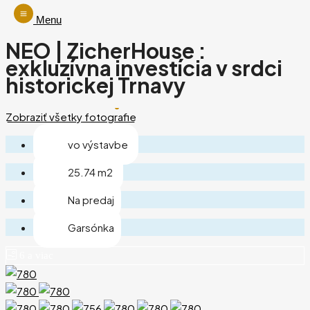
Menu
NEO | ZicherHouse :
exkluzívna investícia v srdci
historickej Trnavy
Zobraziť všetky fotografie
vo výstavbe
25.74 m2
Na predaj
Garsónka
6 a viac