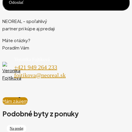
NEOREAL – spoľahlivý
partner pri kúpe aj predaji
Máte otázky?
Poradím Vám
Veronika Fojtíková
+421 949 264 233
fojtikova@neoreal.sk
Mám záujem
Podobné byty z ponuky
Na predaj