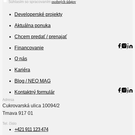
Súhlasím so spracovaním
osobných údajov
Developerské projekty
Aktuálna ponuka
Chcem predať / prenajať
Financovanie
O nás
Kariéra
Blog / NEO MAG
Kontaktný formulár
Adresa
Cukrovarská ulica 10094/2
Trnava 917 01
Tel. číslo
+421 911 123 474