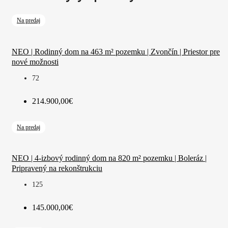
Na predaj
NEO | Rodinný dom na 463 m² pozemku | Zvončín | Priestor pre
nové možnosti
72
214.900,00€
Na predaj
NEO | 4-izbový rodinný dom na 820 m² pozemku | Boleráz |
Pripravený na rekonštrukciu
125
145.000,00€