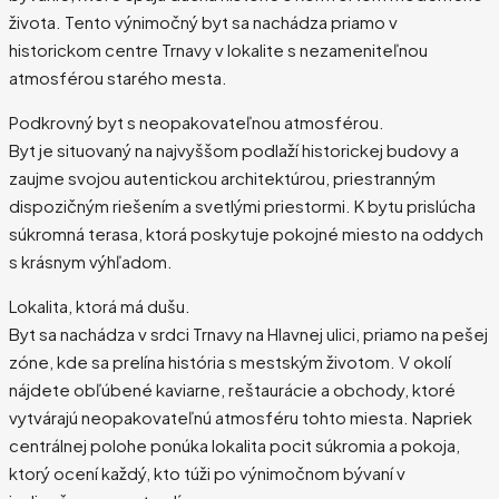
života. Tento výnimočný byt sa nachádza priamo v
historickom centre Trnavy v lokalite s nezameniteľnou
atmosférou starého mesta.
Podkrovný byt s neopakovateľnou atmosférou.
Byt je situovaný na najvyššom podlaží historickej budovy a
zaujme svojou autentickou architektúrou, priestranným
dispozičným riešením a svetlými priestormi. K bytu prislúcha
súkromná terasa, ktorá poskytuje pokojné miesto na oddych
s krásnym výhľadom.
Lokalita, ktorá má dušu.
Byt sa nachádza v srdci Trnavy na Hlavnej ulici, priamo na pešej
zóne, kde sa prelína história s mestským životom. V okolí
nájdete obľúbené kaviarne, reštaurácie a obchody, ktoré
vytvárajú neopakovateľnú atmosféru tohto miesta. Napriek
centrálnej polohe ponúka lokalita pocit súkromia a pokoja,
ktorý ocení každý, kto túži po výnimočnom bývaní v