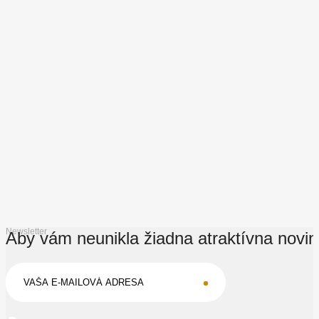
Newsletter
Aby vám neunikla žiadna atraktívna novi