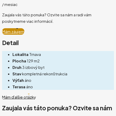
/ mesiac
Zaujala vás táto ponuka? Ozvite sa nám a radi vám
poskytneme viac informácií.
Mám záujem
Detail
Lokalita
Trnava
Plocha
129 m2
Druh
3 izbový byt
Stav
kompletná rekonštrukcia
Výťah
áno
Terasa
áno
Mám ďalšie otázky
Zaujala vás táto ponuka? Ozvite sa nám