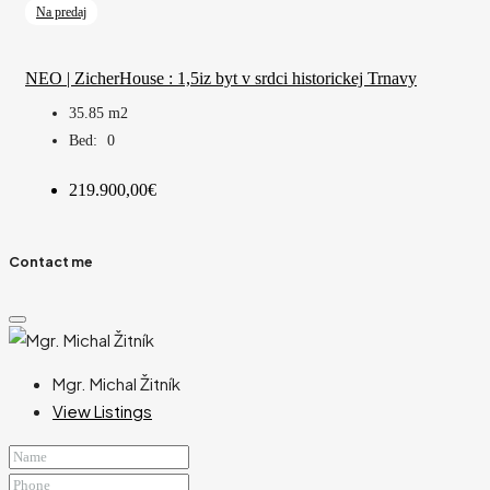
Na predaj
NEO | ZicherHouse : 1,5iz byt v srdci historickej Trnavy
35.85
m2
Bed:
0
219.900,00€
Contact me
Mgr. Michal Žitník
View Listings