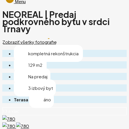
Menu
NEOREAL | Predaj
podkrovného bytu v srdci
Trnavy
Zobraziť všetky fotografie
kompletná rekonštrukcia
129 m2
Na predaj
3 izbový byt
Terasa
áno
13 a viac