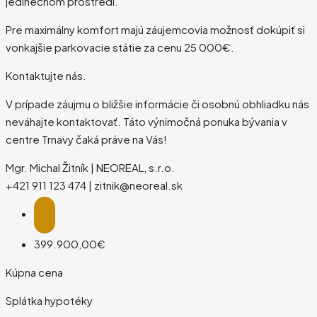
jedinečnom prostredí.
Pre maximálny komfort majú záujemcovia možnosť dokúpiť si
vonkajšie parkovacie státie za cenu 25 000€.
Kontaktujte nás.
V prípade záujmu o bližšie informácie či osobnú obhliadku nás
neváhajte kontaktovať. Táto výnimočná ponuka bývania v
centre Trnavy čaká práve na Vás!
Mgr. Michal Žitník | NEOREAL, s.r.o.
+421 911 123 474 | zitnik@neoreal.sk
399.900,00€
Kúpna cena
Splátka hypotéky