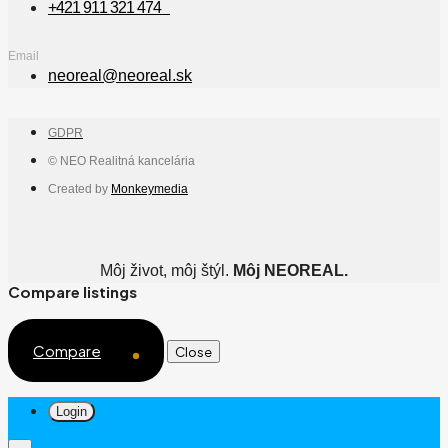
+421 911 321 474
Email
neoreal@neoreal.sk
GDPR
© NEO Realitná kancelária
Created by
Monkeymedia
Môj život, môj štýl.
Môj NEOREAL.
Compare listings
Compare
Close
Login